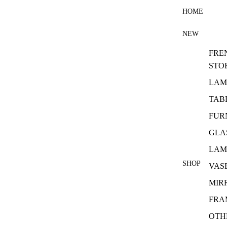
HOME
NEW
FRE
STO
LAM
TAB
FUR
GLA
LAM
SHOP
VAS
MIR
FRA
OTH