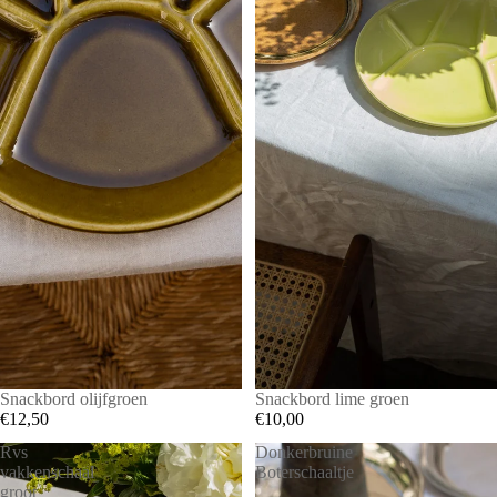
Snackbord olijfgroen
Snackbord lime groen
€12,50
€10,00
Rvs
Donkerbruine
vakkenschaal
Boterschaaltje
groot