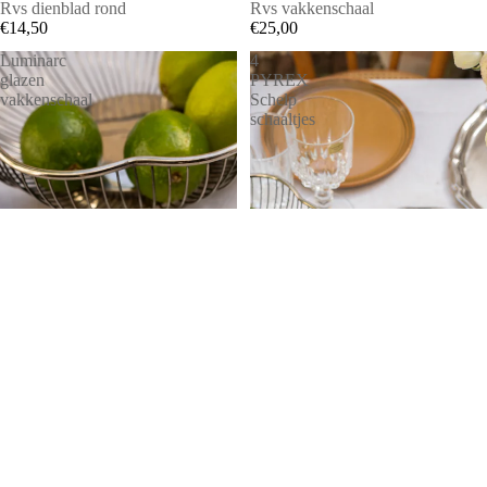
SOLD OUT
Rvs dienblad rond
Rvs vakkenschaal
€14,50
€25,00
Luminarc
4
glazen
PYREX
vakkenschaal
Schelp
schaaltjes