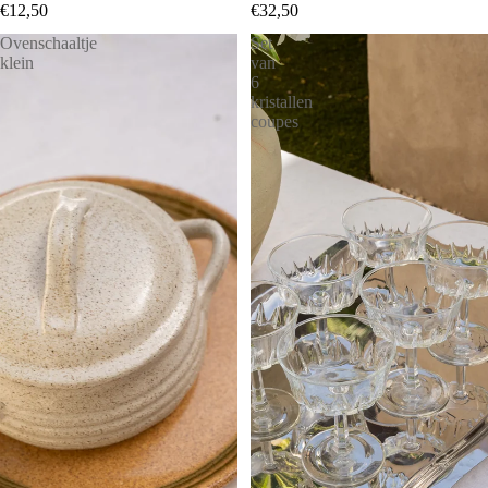
€12,50
€32,50
Ovenschaaltje
Set
klein
van
6
kristallen
coupes