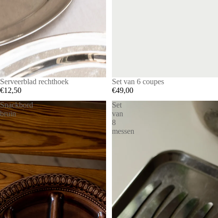
SOLD OUT
Serveerblad rechthoek
Set van 6 coupes
€12,50
€49,00
Snackbord
Set
bruin
van
8
messen