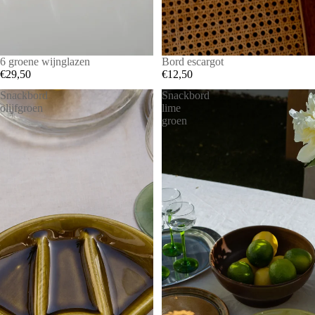
6 groene wijnglazen
Bord escargot
€29,50
€12,50
Snackbord
Snackbord
olijfgroen
lime
groen