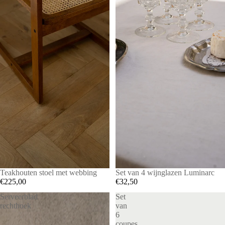
SOLD OUT
Teakhouten stoel met webbing
Set van 4 wijnglazen Luminarc
€225,00
€32,50
Serveerblad
Set
rechthoek
van
6
coupes