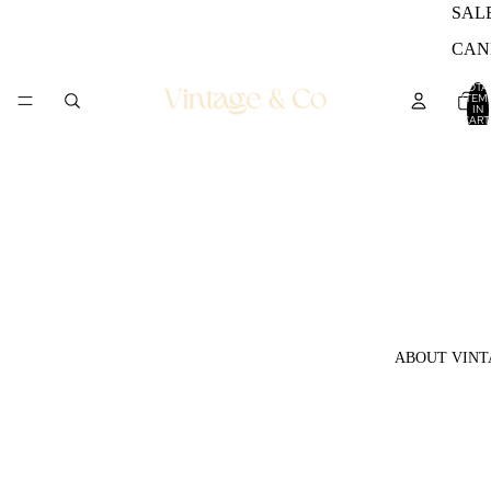
SAL
CAN
TOTA
ITEM
IN
CART
0
ABOUT VINT