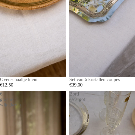
Ovenschaaltje klein
Set van 6 kristallen coupes
€12,50
€39,00
6
Bord
groene
escargot
wijnglazen